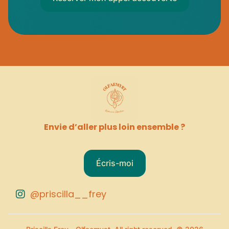
Envie d’aller plus loin ensemble ?
Écris-moi
@priscilla__frey