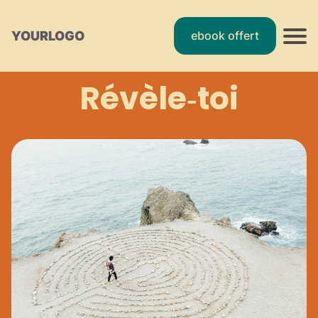
YOURLOGO
ebook offert
Révèle‑toi